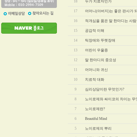
18
누가 치료자인가
17
어머니(아버지)는 좋은 판사가 
16
적개심을 품은 말 한마디는 사람
15
공감적 이해
14
틱장애와 뚜렛장애
13
어린이 우울증
12
말 한마디의 중요성
11
어머니와 귀신
10
치료적 대화
9
심리상담이란 무엇인가?
8
노이로제와 싸이코의 차이는 무
7
노이로제란?
6
Beautiful Mind
5
노이로제의 뿌리