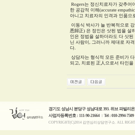
Rogers
는 정신치료자가 갖추어야 
한 공감적 이해
(accurate empathi
아니고 치료자의 인격과 인품으로
이동식 박사가 늘 반복적으로 강
悉歸正
)
은 정인은 삿된 법을 설
인은 정법을 설하더라도 다 삿된
닌 사람이
,
그러니까 제대로 자격
다
.
상담자는 형식적 모든 준비가 다
되고
,
치료된
正人
으로서 타인을 
경기도 성남시 분당구 성남대로 393. 위브 파빌리온 B
사업자등록번호 : 111-90-21664
Tel : 010-2994-7509
ㅣ
COPYRIGHT(C)2014 김연심리상담연구소. ALL RIGHTS