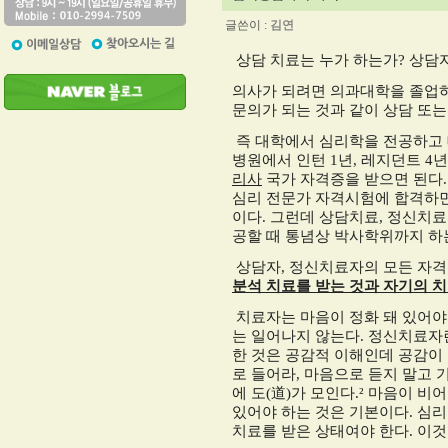
글쓴이 :
김연
상담 치료는 누가 하는가
?
상담
의사가 되려면 의과대학을 졸업하
문의가 되는 것과 같이 상담 또
즉 대학에서 심리학을 전공하고
병원에서 인턴
1
년
,
레지던트
4
년
리사
국가 자격증을 받으면 된다
심리 전문가 자격시험에 합격하
이다
.
그런데 상담치료
,
정신치료
공할 때 통념상 박사학위까지 하
상담자
,
정신치료자의 모든 자격
분석 치료를 받는 것과 자기의 
치료자는 마음이 정화 돼 있어야
는 일어나지 않는다
.
정신치료자란
한 것은 공감적 이해인데 공감이
로 들어라
,
마음으로 듣지 말고 
에 도
(
道
)
가 모인다
.²
마음이 비어
있어야 하는 것은 기본이다
.
심리
치료를 받은 상태여야 한다
.
이것