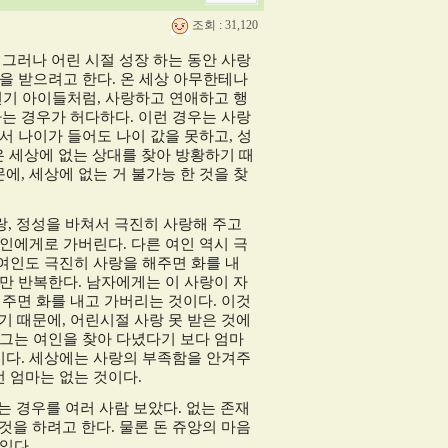
조회 : 31,120
.
그러나 어린 시절 성장 하는 동안 사랑
을 받으려고 한다
.
온 세상 아무한테나
년기 아이들처럼
,
사랑하고 연애하고 행
하는 경우가 허다하다
.
이런 경우는 사랑
서 나이가 들어도 나이 값을 못하고
,
성
 세상에 없는 상대를 찾아 방황하기 때
문에
,
세상에 없는 거 불가능 한 것을 찾
랑
,
정성을 바쳐서 극진히 사랑해 주고
 여인에게로 가버린다
.
다른 여인 역시 극
 여인도 극진히 사랑을 해주면 화를 내
만 반복한다
.
남자에게는 이 사랑이 자
해주면 화를 내고 가버리는 것이다
.
이것
않기 때문에
,
어린시절 사랑 못 받은 것에
그는 여인을 찾아 다녔다기 보다 엄마
이다
.
세상에는 사랑의 부족함을 안겨주
런 엄마는 없는 것이다
.
는 경우를 여러 사람 보았다
.
없는 존재
것을 하려고 한다
.
물론 돈 쥬앙의 마음
 있다
.