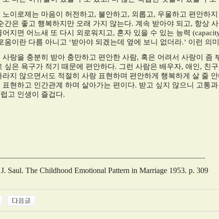
 노이로제는 마음이 허전하고
,
불안하고
,
외롭고
,
우울하고 편안하지
 순간은 좋고 행복하지만 오래 가지 않는다
.
계속 받아야 되고
,
항상 사
끊어지면 어느새 또 다시 외로워지고
,
혼자 있을 수 있는 능력
(capacit
로움이란 다름 아니고
‘
받아야 되겠는데 옆에 보니 없더라
.’
이런 의
 사랑을 충분히 받아 충만하고 편안한 사람
,
혹은 어려서 사랑이 좀 
고 싶은 욕구가 적기 때문에 편안하다
.
그런 사람은 배우자
,
애인
,
친구
바라지 않으면서도 적절히 사랑 표현하며 편안하게 행복하게 살 줄 
 표현하고 인간관계 하며 살아가는 편이다
.
받고 싶지 않으니 고통과
럽고 인생이 즐겁다
.
_____________________________________________________
 J. Saul. The Childhood Emotional Pattern in Marriage 1953. p. 309