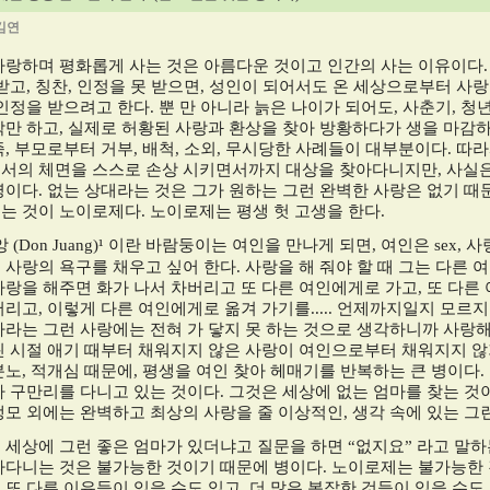
김연
사랑하며 평화롭게 사는 것은 아름다운 것이고 인간의 사는 이유이다
 받고
,
칭찬
,
인정을 못 받으면
,
성인이 되어서도 온 세상으로부터 사랑
인정을 받으려고 한다
.
뿐 만 아니라 늙은 나이가 되어도
,
사춘기
,
청
각만 하고
,
실제로 허황된 사랑과 환상을 찾아 방황하다가 생을 마감
족
,
부모로부터 거부
,
배척
,
소외
,
무시당한 사례들이 대부분이다
.
따라
서의 체면을 스스로 손상 시키면서까지 대상을 찾아다니지만
,
사실은
병이다
.
없는 상대라는 것은 그가 원하는 그런 완벽한 사랑은 없기 때
는 것이 노이로제다
.
노이로제는 평생 헛 고생을 한다
.
앙
(Don Juang)¹
이란 바람둥이는 여인을 만나게 되면
,
여인은
sex,
사
 사랑의 욕구를 채우고 싶어 한다
.
사랑을 해 줘야 할 때 그는 다른
사랑을 해주면 화가 나서 차버리고 또 다른 여인에게로 가고
,
또 다른
버리고
,
이렇게 다른 여인에게로 옮겨 가기를
.....
언제까지일지 모르지
바라는 그런 사랑에는 전혀 가 닿지 못 하는 것으로 생각하니까 사랑
린 시절 애기 때부터 채워지지 않은 사랑이 여인으로부터 채워지지 
분노
,
적개심 때문에
,
평생을 여인 찾아 헤매기를 반복하는 큰 병이다
.
아 구만리를 다니고 있는 것이다
.
그것은 세상에 없는 엄마를 찾는 것
생모 외에는 완벽하고 최상의 사랑을 줄 이상적인
,
생각 속에 있는 그
 세상에 그런 좋은 엄마가 있더냐고 질문을 하면
“
없지요
”
라고 말하
아다니는 것은 불가능한 것이기 때문에 병이다
.
노이로제는 불가능한 
 또 다른 이유들이 있을 수도 있고
,
더 많은 복잡한 것들이 있을 수도