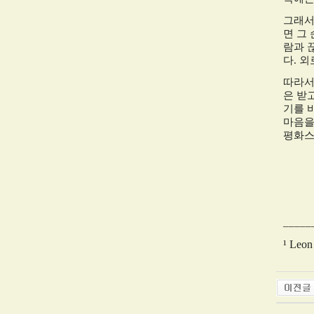
그래서
면 그
람과 
다
.
외
따라서
은 받
기를 
마음을
평화스
_____
¹ Leon