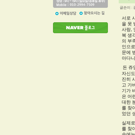
글쓴이 :
서로 
을 못
사랑
,
복 생
의 부
인으로
문에 
아다니
돈 쥬
자신도
진히 
고 가
기가 
은 어
대한 
를 찾
었던 
실제로
를 찾
속에는